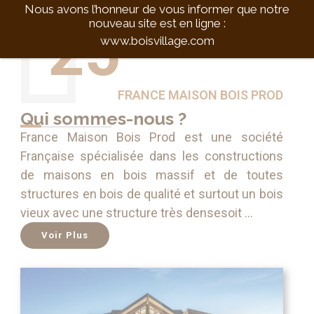
Nous avons l’honneur de vous informer que notre
nouveau site est en ligne :
25
www.boisvillage.com
ANS D’EXPÉRIENCE
FRANCE MAISON BOIS PROD
Qui sommes-nous ?
France Maison Bois Prod est une société
Française spécialisée dans les constructions
de maisons en bois massif et de toutes
structures en bois de qualité et surtout un bois
vieux avec une structure très densesoit …
Voir Plus