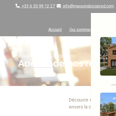
P
+33 6 30 99 12 27
info@maisonsboisprod.com
a
s
s
Accueil
Qui sommes-nous
e
r
a
u
c
FRANCE MAISON BOIS PROD
Aperçu de nos réalisa
o
n
t
e
n
u
Découvrir nos précéden
envers la création d’e