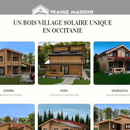
Nos réalisations
Votre projet
Aménagement
Ma
tions
tes réalisations qui illustrent notre savoir-faire uniqu
spaces exceptionnels en bois.