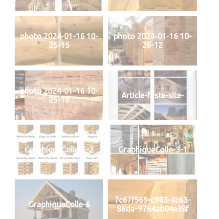
photo 2024-01-16 10-
photo 2024-01-16 10-
25-15
26-12
photo 2024-01-16 10-
Article-fuste-site-
25-19
GraphiqueColle-1-2
GraphiqueColle-3-1
7c67f569-c983-4c63-
GraphiqueColle-6
86da-9764ab04e38f