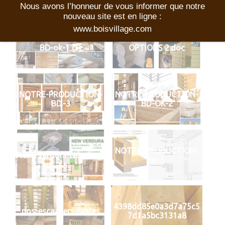
Nous avons l’honneur de vous informer que notre
nouveau site est en ligne :
www.boisvillage.com
NOTRE-PRODUCTION-
Microsoft Word -
BD-ok-1 (1)
OPTIONS 2.doc
NOTRE-PRODUCTION-
NOTRE-PRODUCTION-
BD.-3
BD-OK-2
NOTRE-PRODUCTION-
Fiche-Verdura-New-Log-
bs-5
4398dd85e0a3d7a75c5
nos-escaaliers-fustes
7d1a5bc3131a8