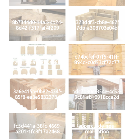
8b7344d0-14a3-4b24-
1323d4f3-cb8e-462f-
8d42-f317faf4f209
b7db-a308703e04b8
03c4ad28-cefc-4236-
d74bcfef-07f5-41ff-
af91-169652b0ae6b
894d-c0d53cf72c77
3a6e415b-0b82-434f-
bdc7b30e-354e-4c52-
85f8-ea3e58323734
9c8f-ab10918cca2d
fc5d441a-38fc-4669-
appercu-de-nos-
a201-1fc3f17a2468
realisation